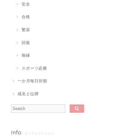
安全
合格
繁栄
回復
御縁
スポーツ必勝
一か月毎日祈願
戒名と位牌
Info
インフォメーション