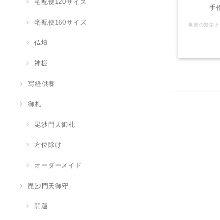
宅配便120サイズ
手
宅配便160サイズ
仏壇
神棚
写経供養
御札
毘沙門天御札
方位除け
オーダーメイド
毘沙門天御守
開運