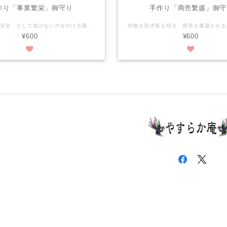
作り「事業繁栄」御守り
手作り「商売繁盛」御守
事業の繁栄と安全、そして負けない力を付ける最強の毘沙門天の御守りを600円の費用で個別に祈願した上でお送り致します、郵送料込みの料金です。 寺社で一般的に頒布されている御守りは専門の業者が大量に作って納品する仕組みになっていて、ビニールやプラスチックなどが多用されていることが目立ち、デザインに流行がある関係で、変わった形やデザインの物がどんどん作られていますが、一年限りの使用が原則で、毎年新しい物に取り換えることを考えますと環境に良くないことだと思います。 高野山真言宗やすらか庵の毘沙門天御守りは吉野檜を使い、私が手作りした天然素材の小さくてかわいい御守りですから環境に優しい御守りなのです。 寺社で頒布する御札や御守りは本来、神仏を家々に迎えるための依り代ですから、天然素材の木や紙であることが理想なのです。 ☆ここに掲載されている手作り御守りは600円の御布施で御座います。 ☆手作り品のため、一つ一つ微妙に違います事をご了承下さいませ。 高野山真言宗やすらか庵の御守りの御本尊は毘沙門天です。 毘沙門天は特に勝負必勝の神として多くの人から篤く信仰されています。 ☆大きさは縦40mm横24mm厚さ5mmです。 ☆ご注文頂きましたら翌日の朝一番で祈願した上で普通定形郵便にてお届けいたします。 個別礼拝で直筆のメッセージ入りで御座います。 これだけ真面目で真剣な御守りがたったの600円です、困難を極める時代に突入しますので、神仏の御加護は是非とも必要です。
¥600
¥600