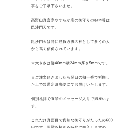
事をご了承下さいませ。
高野山真言宗やすらか庵の御守りの御本尊は
毘沙門天です。
毘沙門天は特に勝負必勝の神として多くの人
から篤く信仰されています。
☆大きさは縦40mm横24mm厚さ5mmです。
☆ご注文頂きましたら翌日の朝一番で祈願し
た上で普通定形郵便にてお届けいたします。
個別礼拝で直筆のメッセージ入りで御座いま
す。
これだけ真面目で真剣な御守りがたったの600
円です、困難を極める時代に突入しますの