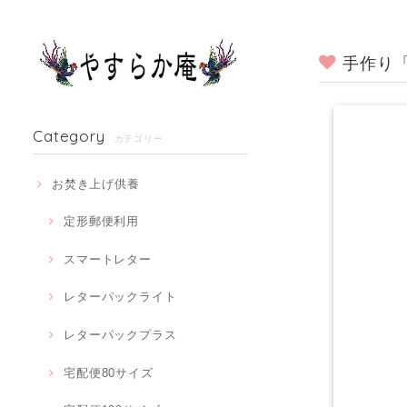
手作り
Category
カテゴリー
お焚き上げ供養
定形郵便利用
スマートレター
レターパックライト
レターパックプラス
宅配便80サイズ