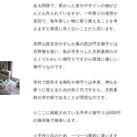
ある関係で、変わった形やデザインの物がど
んどん作られていますが、一年限りの使用が
原則で、毎年新しい物に取り換えることを考
えますと環境に良くないことだと思います。
高野山真言宗やすらか庵の毘沙門天御守りは
吉野檜を使い、私が手作りした天然素材の小
さくてかわいい御守りですから環境に優しい
御守りなのです。
寺社で頒布する御札や御守りは本来、神仏を
家々に迎えるための依り代ですから、天然素
材の木や紙であることが理想なのです。
☆ここに掲載されている手作り御守りは600円
の御布施で御座います。
☆手作り品のため、一つ一つ微妙に違います