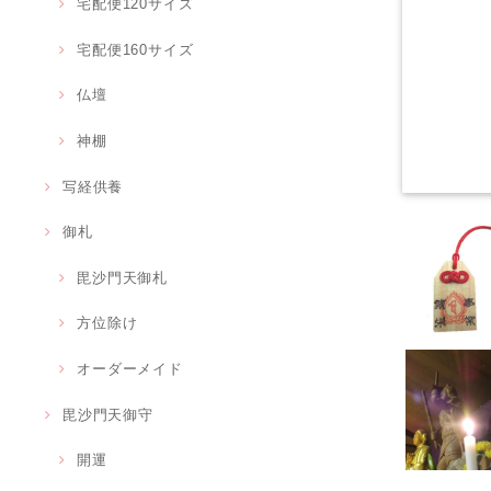
宅配便120サイズ
宅配便160サイズ
仏壇
神棚
写経供養
御札
毘沙門天御札
方位除け
オーダーメイド
毘沙門天御守
開運