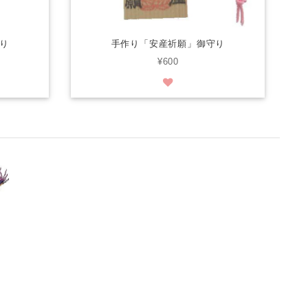
り
手作り「安産祈願」御守り
¥600