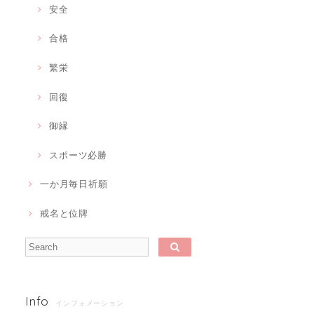
安全
合格
繁栄
回復
御縁
スポーツ必勝
一か月毎日祈願
戒名と位牌
Info
インフォメーション