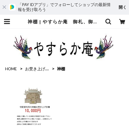
「PAY IDアプリ」でフォローしてショップの最新情
開く
報を受け取ろう
神棚 | やすらか庵 御札、御守、お焚き上げ窓口
HOME
お焚き上げ供養
神棚