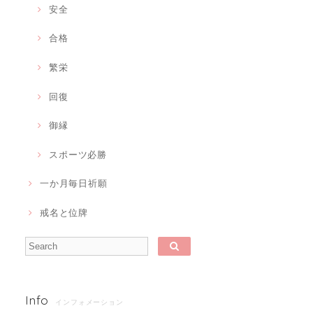
安全
合格
繁栄
回復
御縁
スポーツ必勝
一か月毎日祈願
戒名と位牌
Info
インフォメーション