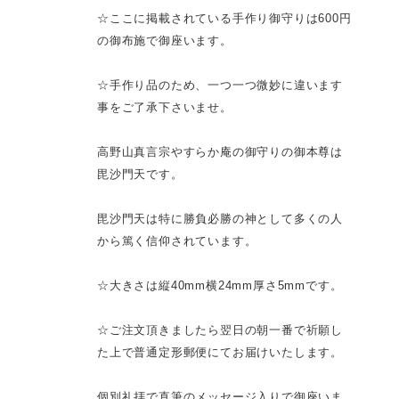
☆ここに掲載されている手作り御守りは600円
の御布施で御座います。
☆手作り品のため、一つ一つ微妙に違います
事をご了承下さいませ。
高野山真言宗やすらか庵の御守りの御本尊は
毘沙門天です。
毘沙門天は特に勝負必勝の神として多くの人
から篤く信仰されています。
☆大きさは縦40mm横24mm厚さ5mmです。
☆ご注文頂きましたら翌日の朝一番で祈願し
た上で普通定形郵便にてお届けいたします。
個別礼拝で直筆のメッセージ入りで御座いま