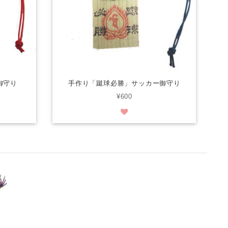
御守り
手作り「蹴球必勝」サッカー御守り
¥600