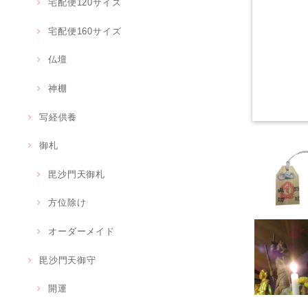
宅配便120サイズ
宅配便160サイズ
仏壇
神棚
写経供養
御札
毘沙門天御札
方位除け
オーダーメイド
毘沙門天御守
開運