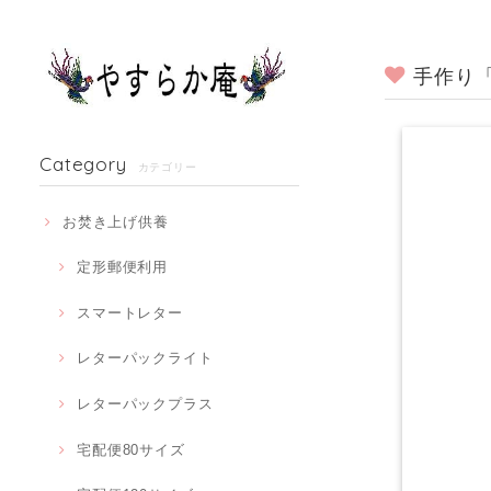
手作り
Category
カテゴリー
お焚き上げ供養
定形郵便利用
スマートレター
レターパックライト
レターパックプラス
宅配便80サイズ