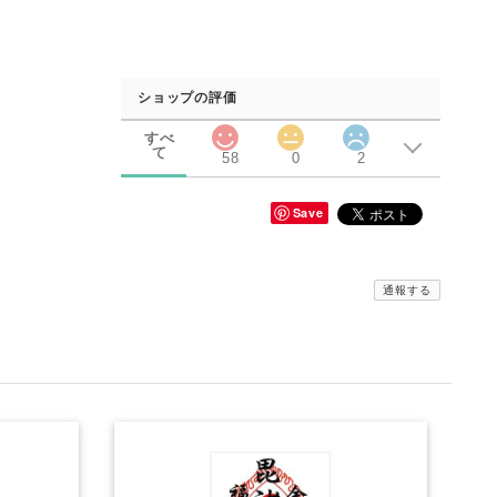
ショップの評価
すべ
て
58
0
2
Save
通報する