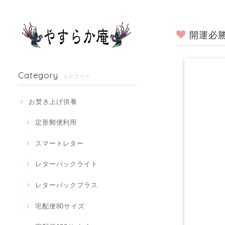
開運必
Category
カテゴリー
お焚き上げ供養
定形郵便利用
スマートレター
レターパックライト
レターパックプラス
宅配便80サイズ