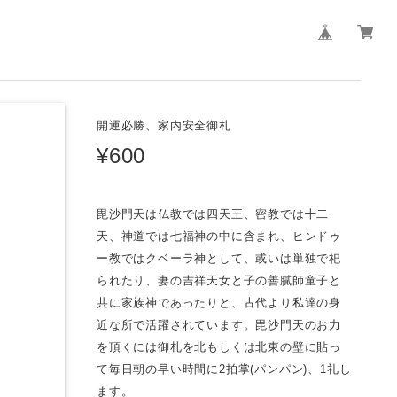
開運必勝、家内安全御札
¥600
毘沙門天は仏教では四天王、密教では十二
天、神道では七福神の中に含まれ、ヒンドゥ
ー教ではクベーラ神として、或いは単独で祀
られたり、妻の吉祥天女と子の善膩師童子と
共に家族神であったりと、古代より私達の身
近な所で活躍されています。毘沙門天のお力
を頂くには御札を北もしくは北東の壁に貼っ
て毎日朝の早い時間に2拍掌(パンパン)、1礼し
ます。