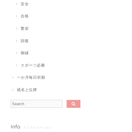
安全
合格
繁栄
回復
御縁
スポーツ必勝
一か月毎日祈願
戒名と位牌
Info
インフォメーション