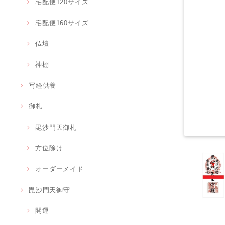
宅配便120サイズ
宅配便160サイズ
仏壇
神棚
写経供養
御札
毘沙門天御札
方位除け
オーダーメイド
毘沙門天御守
開運