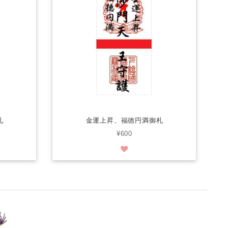
札
金運上昇、福徳円満御札
¥600